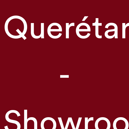
Queréta
-
Showro