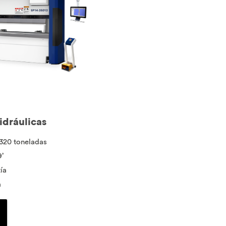
idráulicas
1320 toneladas
’
ía
a